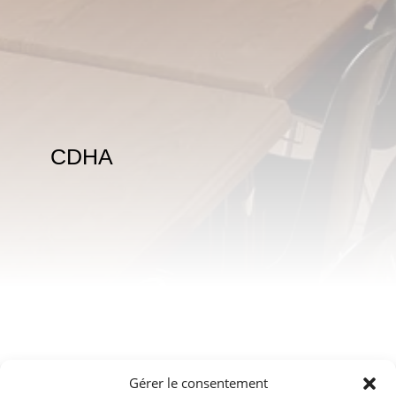
CDHA
Gérer le consentement
Secteurs :
Audio
Sécurité
Vidéo