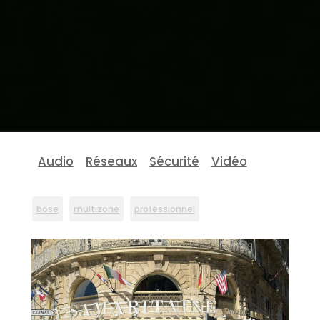
Audio
Réseaux
Sécurité
Vidéo
bose
multizone
professionnel